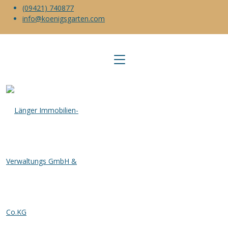
(09421) 740877
info@koenigsgarten.com